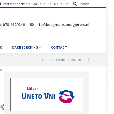
Voor storingen: Ma - Za 9.00 uur – 17.00 uur
Zoeken
ht 078-6129246
info@kooijmansloodgieters.nl
K
DAKBEDEKKING
CONTACT
Home
Partner,Client, etc.
3