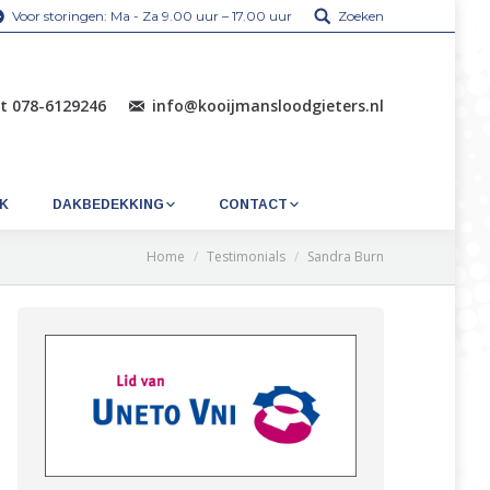
Voor storingen: Ma - Za 9.00 uur – 17.00 uur
Zoeken
ht 078-6129246
info@kooijmansloodgieters.nl
K
DAKBEDEKKING
CONTACT
Home
Testimonials
Sandra Burn