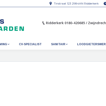
Tinstraat 123 2984AN Ridderkerk
Ridderkerk 0180-420685 / Zwijndrec
MING
CV-SPECIALIST
SANITAIR
LOODGIETERSWER
Je bent hier: