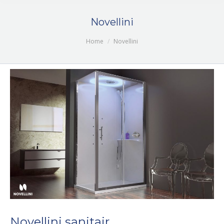
Novellini
Je bent hier:
Home
Novellini
Novellini sanitair